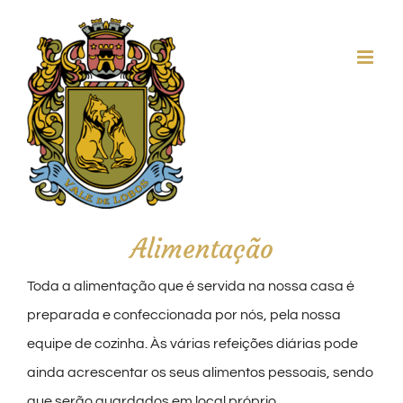
Skip
to
content
Alimentação
Toda a alimentação que é servida na nossa casa é
preparada e confeccionada por nós, pela nossa
equipe de cozinha. Às várias refeições diárias pode
ainda acrescentar os seus alimentos pessoais, sendo
que serão guardados em local próprio.