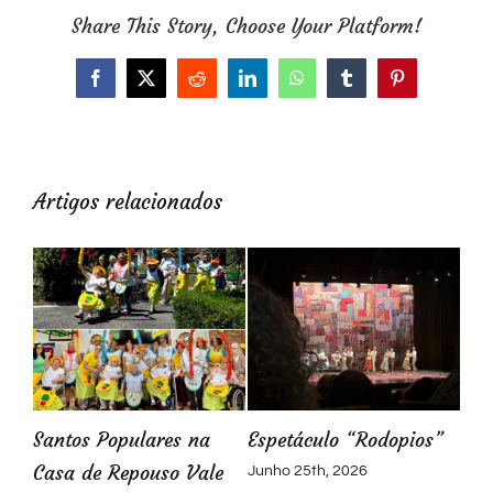
Share This Story, Choose Your Platform!
Facebook
X
Reddit
LinkedIn
WhatsApp
Tumblr
Pinterest
Artigos relacionados
de
Santos Populares na
Espetáculo “Rodopios”
Casa de Repouso Vale
Junho 25th, 2026