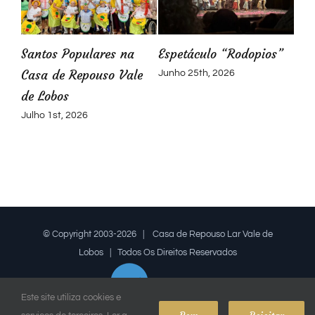
de
Santos Populares na
Espetáculo “Rodopios”
Casa de Repouso Vale
Junho 25th, 2026
de Lobos
Julho 1st, 2026
© Copyright 2003-2026 | Casa de Repouso Lar Vale de
Lobos | Todos Os Direitos Reservados
Este site utiliza cookies e