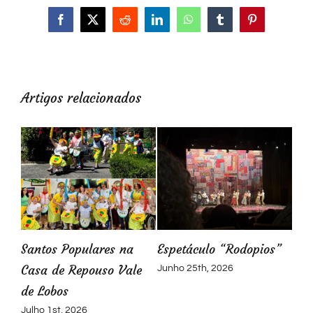
Facebook
X
Reddit
LinkedIn
WhatsApp
Tumblr
Pinterest
Artigos relacionados
de
Santos Populares na
Espetáculo “Rodopios”
Casa de Repouso Vale
Junho 25th, 2026
de Lobos
Julho 1st, 2026